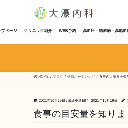
コ
ナ
ン
ビ
テ
ゲ
ン
ー
ツ
シ
ップページ
クリニック紹介
WEB予約
高血圧・糖尿病・高脂血
へ
ョ
ス
ン
キ
に
ッ
移
プ
動
HOME
ブログ
健康ハートレシピ
食事の目安量を知
2021年10月19日
/ 最終更新日時 :
2021年10月19日
食事の目安量を知りま