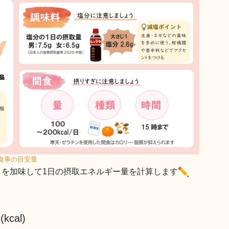
食事の目安量
2」を加味して1日の摂取エネルギー量を計算します
cal)