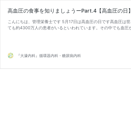
高血圧の食事を知りましょうーPart.4【高血圧の日
こんにちは、管理栄養士です 5月17日は高血圧の日です高血圧は
ても約4300万人の患者がいるといわれています。その中でも血圧
高
3割の1200万人で …
続きを読む
血
圧
の
『大濠内科』循環器内科・糖尿病内科
食
事
を
知
り
ま
し
ょ
う
ー
Part.4【高
血