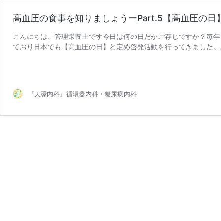
高血圧の食事を知りましょうーPart.5【高血圧の日
こんにちは、管理栄養士です今日は何の日だかご存じですか？毎年
ており日本でも【高血圧の日】と定め啓発活動を行ってきました。み
高
ことはございますか …
続きを読む
血
圧
の
『大濠内科』循環器内科・糖尿病内科
食
事
を
知
り
ま
し
ょ
う
ー
Part.5【高
血