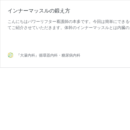
インナーマッスルの鍛え方
こんにちはパワーリフター看護師の本多です。今回は簡単にできる
てご紹介させていただきます。体幹のインナーマッスルとは内臓の
イ
を鍛えることにより… ◎身体 …
続きを読む
ン
ナ
ー
『大濠内科』循環器内科・糖尿病内科
マ
ッ
ス
ル
の
鍛
え
方