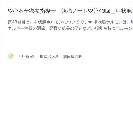
♡心不全療養指導士 勉強ノート♡第43回＿甲状腺
第43回目は、甲状腺ホルモンについてです★ 甲状腺ホルモンは
ネルギー消費の調節、発育や成長の促進などの役割を持つホルモンで
♡
イロニン(T3)の2 …
続きを読む
心
不
全
『大濠内科』循環器内科・糖尿病内科
療
養
指
導
士
勉
強
ノ
ー
ト
♡
第