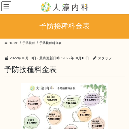
コ
ナ
ン
ビ
テ
ゲ
ン
ー
予防接種料金表
ツ
シ
へ
ョ
ス
ン
HOME
予防接種
予防接種料金表
キ
に
ッ
移
プ
動
2022年10月10日
/ 最終更新日時 :
2022年10月10日
スタッフ
予防接種料金表