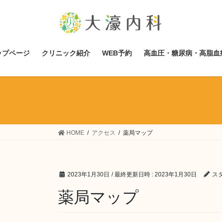
コ
ナ
ン
ビ
テ
ゲ
ン
ー
ツ
シ
ップページ
クリニック紹介
WEB予約
高血圧・糖尿病・高脂血
へ
ョ
ス
ン
キ
に
ッ
移
プ
動
HOME
アクセス
薬局マップ
2023年1月30日
/ 最終更新日時 :
2023年1月30日
ス
薬局マップ