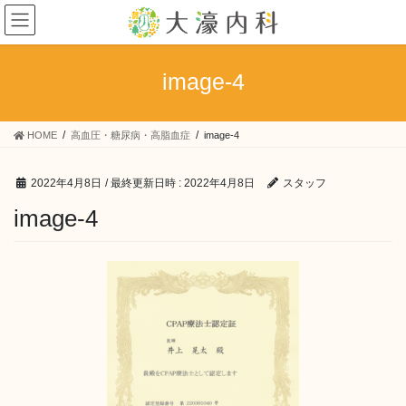
コ
ナ
ン
ビ
テ
ゲ
ン
ー
image-4
ツ
シ
へ
ョ
ス
ン
HOME
高血圧・糖尿病・高脂血症
image-4
キ
に
ッ
移
プ
動
2022年4月8日
/ 最終更新日時 :
2022年4月8日
スタッフ
image-4