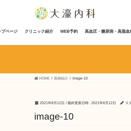
コ
ナ
ン
ビ
テ
ゲ
ン
ー
ツ
シ
ップページ
クリニック紹介
WEB予約
高血圧・糖尿病・高脂血
へ
ョ
ス
ン
キ
に
ッ
移
プ
動
HOME
医師紹介
image-10
2021年8月12日
/ 最終更新日時 :
2021年8月12日
ス
image-10