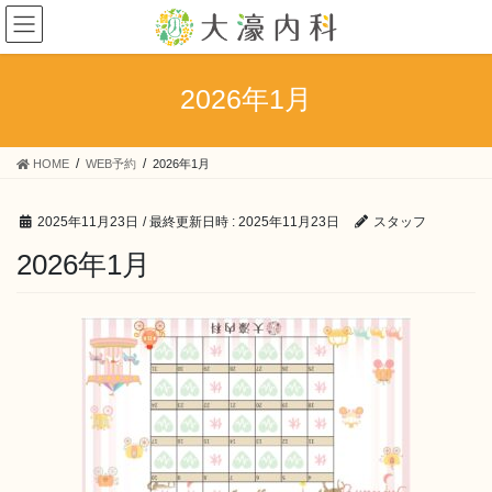
コ
ナ
ン
ビ
テ
ゲ
ン
ー
2026年1月
ツ
シ
へ
ョ
ス
ン
HOME
WEB予約
2026年1月
キ
に
ッ
移
プ
動
2025年11月23日
/ 最終更新日時 :
2025年11月23日
スタッフ
2026年1月