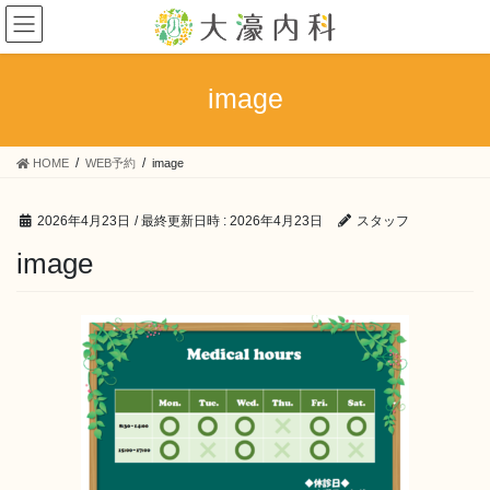
コ
ナ
ン
ビ
テ
ゲ
ン
ー
image
ツ
シ
へ
ョ
ス
ン
HOME
WEB予約
image
キ
に
ッ
移
プ
動
2026年4月23日
/ 最終更新日時 :
2026年4月23日
スタッフ
image