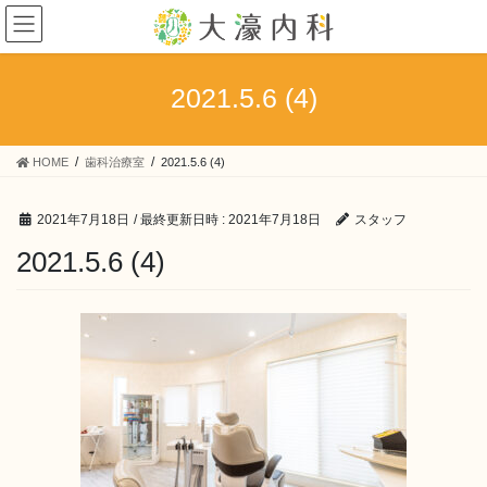
コ
ナ
ン
ビ
テ
ゲ
ン
ー
2021.5.6 (4)
ツ
シ
へ
ョ
ス
ン
HOME
歯科治療室
2021.5.6 (4)
キ
に
ッ
移
プ
動
2021年7月18日
/ 最終更新日時 :
2021年7月18日
スタッフ
2021.5.6 (4)