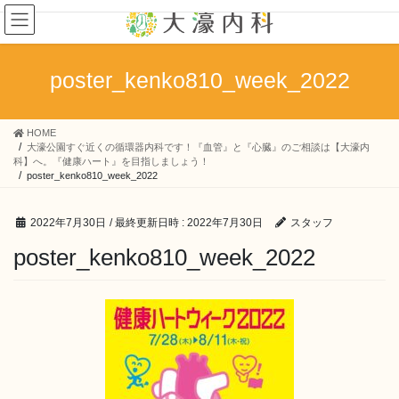
コ
ナ
ン
ビ
テ
ゲ
ン
ー
poster_kenko810_week_2022
ツ
シ
へ
ョ
ス
ン
HOME
キ
に
大濠公園すぐ近くの循環器内科です！『血管』と『心臓』のご相談は【大濠内
ッ
移
科】へ。『健康ハート』を目指しましょう！
プ
動
poster_kenko810_week_2022
2022年7月30日
/ 最終更新日時 :
2022年7月30日
スタッフ
poster_kenko810_week_2022