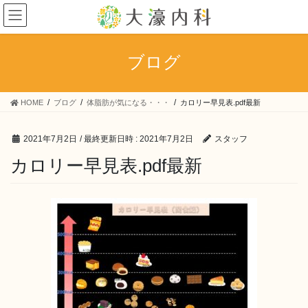
コ
ナ
ン
ビ
テ
ゲ
ン
ー
ブログ
ツ
シ
へ
ョ
ス
ン
HOME
ブログ
体脂肪が気になる・・・
カロリー早見表.pdf最新
キ
に
ッ
移
プ
動
2021年7月2日
/ 最終更新日時 :
2021年7月2日
スタッフ
カロリー早見表.pdf最新