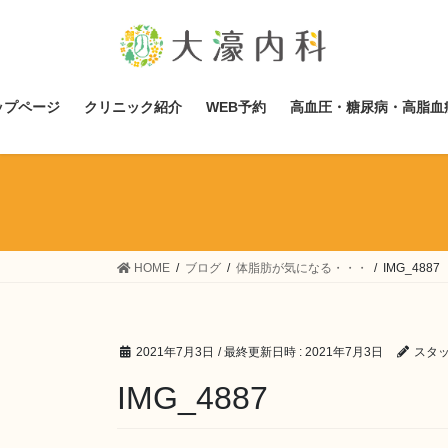
コ
ナ
ン
ビ
テ
ゲ
ン
ー
ツ
シ
ップページ
クリニック紹介
WEB予約
高血圧・糖尿病・高脂血
へ
ョ
ス
ン
キ
に
ッ
移
プ
動
HOME
ブログ
体脂肪が気になる・・・
IMG_4887
2021年7月3日
/ 最終更新日時 :
2021年7月3日
スタ
IMG_4887