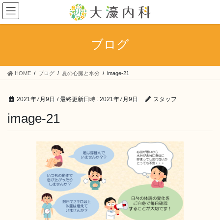
コ
ナ
ン
ビ
テ
ゲ
ン
ー
ブログ
ツ
シ
へ
ョ
ス
ン
HOME
ブログ
夏の心臓と水分
image-21
キ
に
ッ
移
プ
動
2021年7月9日
/ 最終更新日時 :
2021年7月9日
スタッフ
image-21