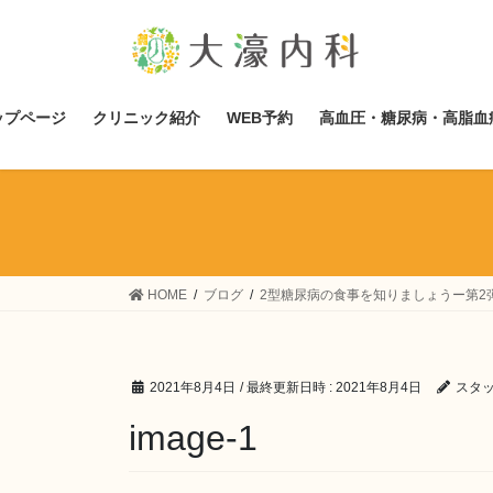
コ
ナ
ン
ビ
テ
ゲ
ン
ー
ツ
シ
ップページ
クリニック紹介
WEB予約
高血圧・糖尿病・高脂血
へ
ョ
ス
ン
キ
に
ッ
移
プ
動
HOME
ブログ
2型糖尿病の食事を知りましょうー第2
2021年8月4日
/ 最終更新日時 :
2021年8月4日
スタ
image-1