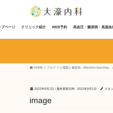
コ
ナ
ン
ビ
テ
ゲ
ン
ー
ツ
シ
ップページ
クリニック紹介
WEB予約
高血圧・糖尿病・高脂血
へ
ョ
ス
ン
キ
に
ッ
移
プ
動
HOME
ブログ
心電図と糖尿病（Machine-learning）
2022年9月1日
/ 最終更新日時 :
2022年9月1日
スタ
image