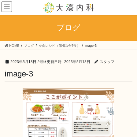
コ
ナ
ン
ビ
テ
ゲ
ン
ー
ブログ
ツ
シ
へ
ョ
ス
ン
HOME
ブログ
夕食レシピ（第4回/全7食）
image-3
キ
に
ッ
移
プ
動
2023年5月18日
/ 最終更新日時 :
2023年5月18日
スタッフ
image-3