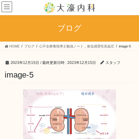
コ
ナ
ン
ビ
テ
ゲ
ン
ー
ブログ
ツ
シ
へ
ョ
ス
ン
HOME
ブログ
心不全療養指導士勉強ノート＿食塩感受性高血圧
image-5
キ
に
ッ
移
プ
動
2023年12月15日
/ 最終更新日時 :
2023年12月15日
スタッフ
image-5