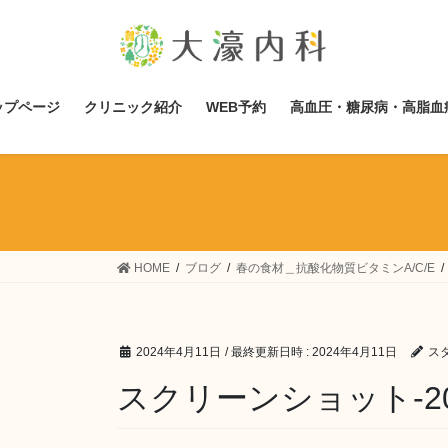
コ
ナ
ン
ビ
テ
ゲ
ン
ー
ツ
シ
ップページ
クリニック紹介
WEB予約
高血圧・糖尿病・高脂血
へ
ョ
ス
ン
キ
に
ッ
移
プ
動
HOME
ブログ
春の食材＿抗酸化物質ビタミンA/C/E
2024年4月11日
/ 最終更新日時 :
2024年4月11日
ス
スクリーンショット-2024-