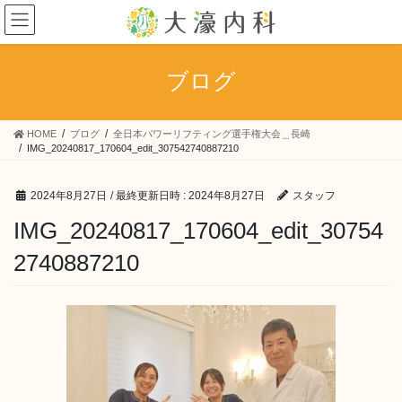
コ
ナ
ン
ビ
テ
ゲ
ン
ー
ブログ
ツ
シ
へ
ョ
ス
ン
HOME
ブログ
全日本パワーリフティング選手権大会＿長崎
キ
に
IMG_20240817_170604_edit_307542740887210
ッ
移
プ
動
2024年8月27日
/ 最終更新日時 :
2024年8月27日
スタッフ
IMG_20240817_170604_edit_30754
2740887210