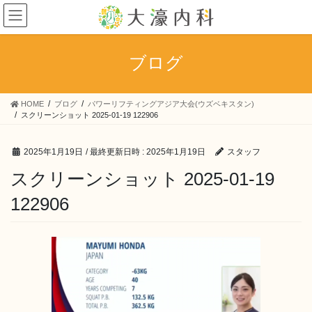
コ
ナ
ン
ビ
テ
ゲ
ン
ー
ブログ
ツ
シ
へ
ョ
ス
ン
HOME
ブログ
パワーリフティングアジア大会(ウズベキスタン)
キ
に
スクリーンショット 2025-01-19 122906
ッ
移
プ
動
2025年1月19日
/ 最終更新日時 :
2025年1月19日
スタッフ
スクリーンショット 2025-01-19
122906