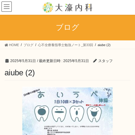
コ
ナ
ン
ビ
テ
ゲ
ン
ー
ブログ
ツ
シ
へ
ョ
ス
ン
HOME
ブログ
心不全療養指導士勉強ノート_第33回
aiube (2)
キ
に
ッ
移
プ
動
2025年5月31日
/ 最終更新日時 :
2025年5月31日
スタッフ
aiube (2)