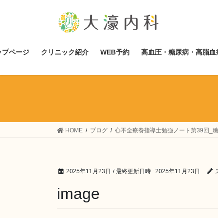
コ
ナ
ン
ビ
テ
ゲ
ン
ー
ツ
シ
ップページ
クリニック紹介
WEB予約
高血圧・糖尿病・高脂血
へ
ョ
ス
ン
キ
に
ッ
移
プ
動
HOME
ブログ
心不全療養指導士勉強ノート第39回_
2025年11月23日
/ 最終更新日時 :
2025年11月23日
image