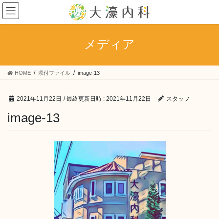
コ
ナ
ン
ビ
テ
ゲ
ン
ー
メディア
ツ
シ
へ
ョ
ス
ン
HOME
添付ファイル
image-13
キ
に
ッ
移
プ
動
2021年11月22日
/ 最終更新日時 :
2021年11月22日
スタッフ
image-13