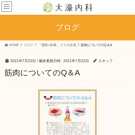
コ
ナ
ン
ビ
テ
ゲ
ン
ー
ブログ
ツ
シ
へ
ョ
ス
ン
HOME
ブログ
『運動×栄養』コラボ企画
筋肉についてのQ＆A
キ
に
ッ
移
プ
動
2021年7月22日
/ 最終更新日時 :
2021年7月22日
スタッフ
筋肉についてのQ＆A