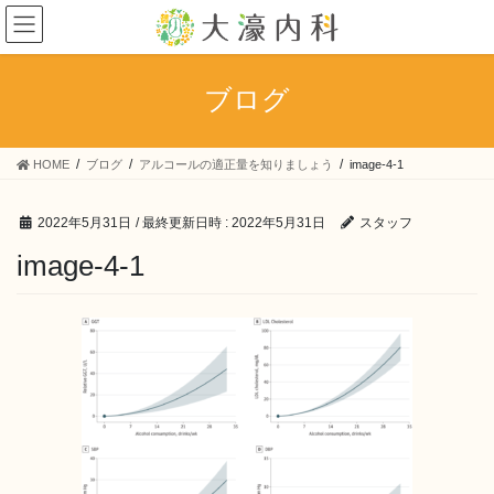
コ
ナ
ン
ビ
テ
ゲ
ン
ー
ブログ
ツ
シ
へ
ョ
ス
ン
HOME
ブログ
アルコールの適正量を知りましょう
image-4-1
キ
に
ッ
移
プ
動
2022年5月31日
/ 最終更新日時 :
2022年5月31日
スタッフ
image-4-1