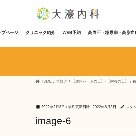
コ
ナ
ン
ビ
テ
ゲ
ン
ー
ツ
シ
ップページ
クリニック紹介
WEB予約
高血圧・糖尿病・高脂血
へ
ョ
ス
ン
キ
に
ッ
移
プ
動
HOME
ブログ
【健康ハートの日】×【栄養の日】
i
2022年8月3日
/ 最終更新日時 :
2022年8月3日
スタ
image-6