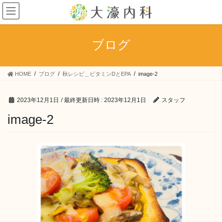
コ
ナ
ン
ビ
テ
ゲ
ン
ー
ブログ
ツ
シ
へ
ョ
ス
ン
HOME
ブログ
秋レシピ＿ビタミンDとEPA
image-2
キ
に
ッ
移
プ
動
2023年12月1日
/ 最終更新日時 :
2023年12月1日
スタッフ
image-2