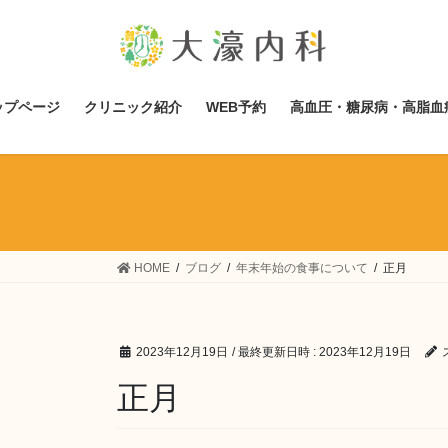
コ
ナ
ン
ビ
テ
ゲ
ン
ー
ツ
シ
ップページ
クリニック紹介
WEB予約
高血圧・糖尿病・高脂血
へ
ョ
ス
ン
キ
に
ッ
移
プ
動
HOME
ブログ
年末年始の食事について
正月
2023年12月19日
/ 最終更新日時 :
2023年12月19日
正月