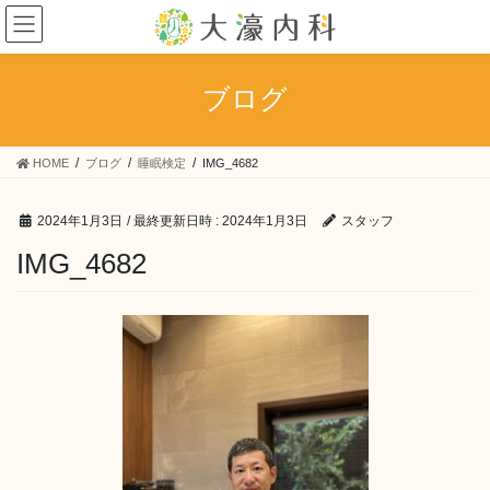
コ
ナ
ン
ビ
テ
ゲ
ン
ー
ブログ
ツ
シ
へ
ョ
ス
ン
HOME
ブログ
睡眠検定
IMG_4682
キ
に
ッ
移
プ
動
2024年1月3日
/ 最終更新日時 :
2024年1月3日
スタッフ
IMG_4682