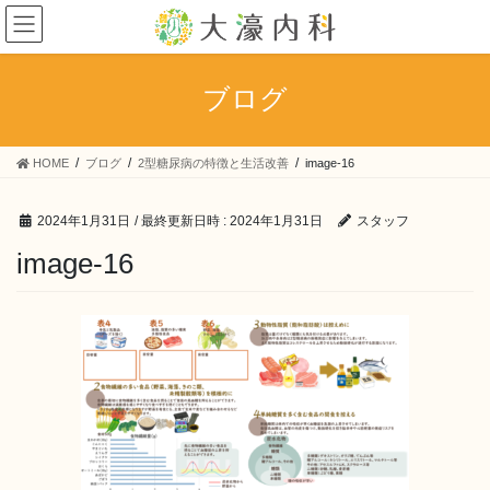
コ
ナ
ン
ビ
テ
ゲ
ン
ー
ブログ
ツ
シ
へ
ョ
ス
ン
HOME
ブログ
2型糖尿病の特徴と生活改善
image-16
キ
に
ッ
移
プ
動
2024年1月31日
/ 最終更新日時 :
2024年1月31日
スタッフ
image-16