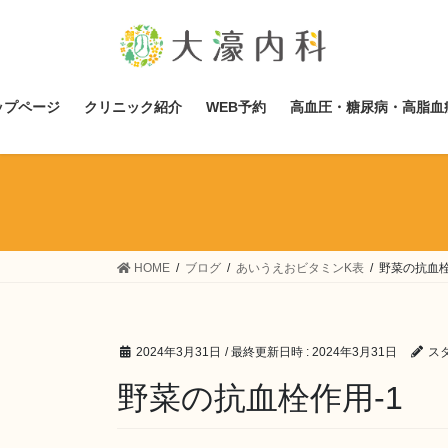
コ
ナ
ン
ビ
テ
ゲ
ン
ー
ツ
シ
ップページ
クリニック紹介
WEB予約
高血圧・糖尿病・高脂血
へ
ョ
ス
ン
キ
に
ッ
移
プ
動
HOME
ブログ
あいうえおビタミンK表
野菜の抗血栓
2024年3月31日
/ 最終更新日時 :
2024年3月31日
ス
野菜の抗血栓作用-1