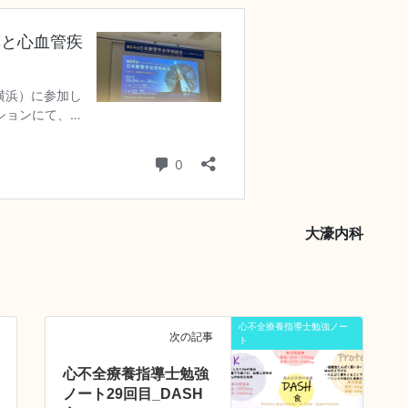
大濠内科
心不全療養指導士勉強ノー
次の記事
ト
心不全療養指導士勉強
ノート29回目_DASH