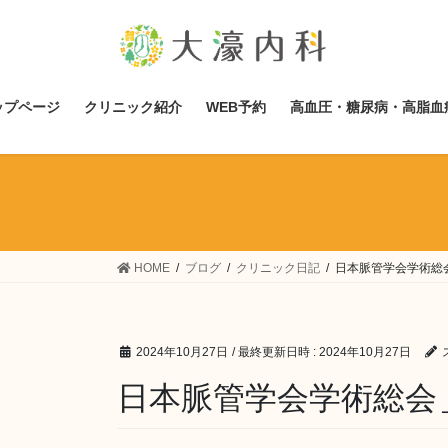
コ
ナ
ン
ビ
テ
ゲ
ン
ー
ツ
シ
ップページ
クリニック紹介
WEB予約
高血圧・糖尿病・高脂血
へ
ョ
ス
ン
キ
に
ッ
移
プ
動
HOME
ブログ
クリニック日記
日本脈管学会学術総
2024年10月27日
/ 最終更新日時 :
2024年10月27日
日本脈管学会学術総会