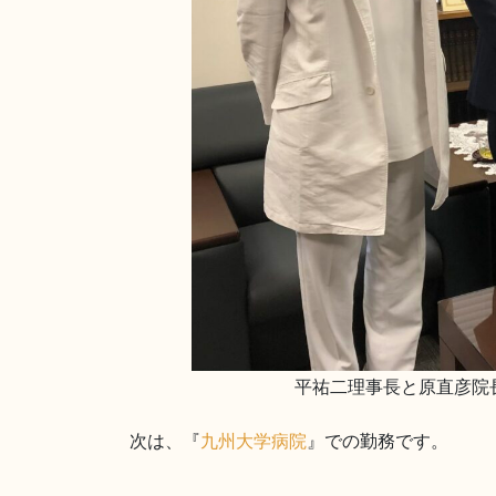
平祐二理事長と原直彦院
次は、『
九州大学病院
』での勤務です。