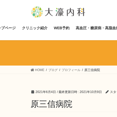
コ
ナ
ン
ビ
テ
ゲ
ン
ー
ツ
シ
ップページ
クリニック紹介
WEB予約
高血圧・糖尿病・高脂血
へ
ョ
ス
ン
キ
に
ッ
移
プ
動
HOME
ブログ
プロフィール
原三信病院
2021年6月4日
/ 最終更新日時 :
2021年10月9日
スタ
原三信病院