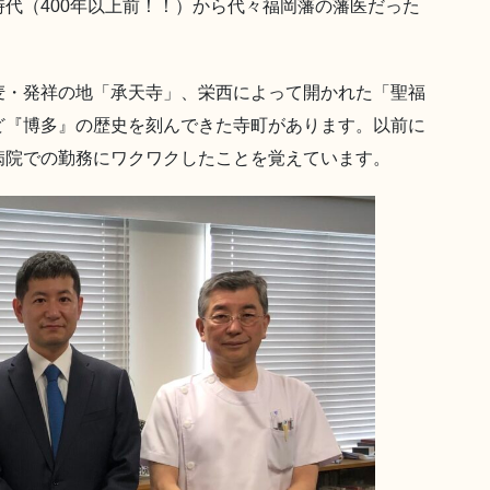
代（400年以上前！！）から代々福岡藩の藩医だった
麦・発祥の地「承天寺」、栄西によって開かれた「聖福
ど『博多』の歴史を刻んできた寺町があります。以前に
病院での勤務にワクワクしたことを覚えています。