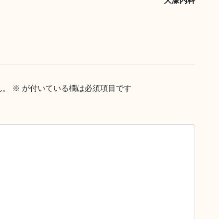
大濠内科
ん。
※
が付いている欄は必須項目です