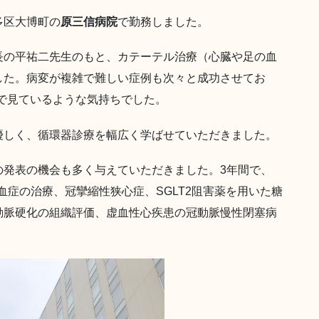
多区大博町の
原三信病院
で勤務しました。
長の平祐二先生のもと、カテーテル治療（心臓や足の血
した。病変が複雑で難しい症例も次々と成功させてお
で見ているような気持ちでした。
優しく、循環器診療を幅広く学ばせていただきました。
の発表の機会も多く与えていただきました。3年間で、
血症の治療、冠攣縮性狭心症、SGLT2阻害薬を用いた糖
動脈硬化の組織評価、虚血性心疾患の冠動脈慢性閉塞病