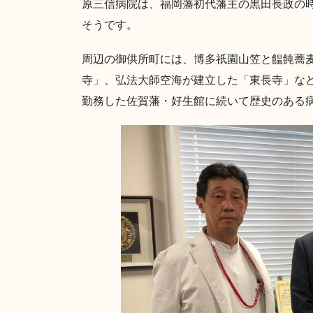
原三信病院は、福岡藩初代藩主の黒田長政の時
そうです。
周辺の御供所町には、博多祇園山笠と饂飩蕎
寺」、弘法大師空海が建立した「東長寺」な
勤務した佐賀藩・好生館に続いて歴史のある