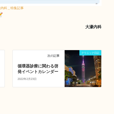
濠内科＿特集記事
大濠内科
クリニック日記
次の記事
循環器診療に関わる啓
発イベントカレンダー
2022年2月23日