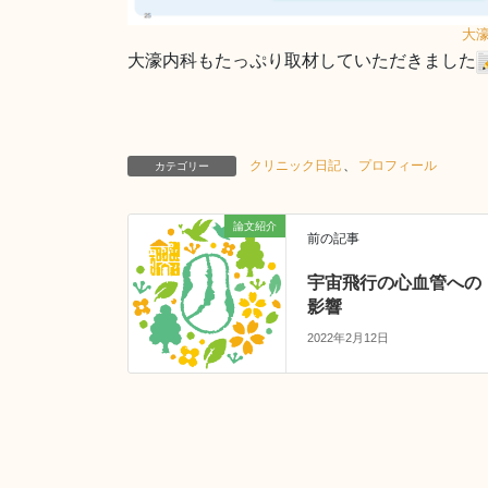
大
大濠内科もたっぷり取材していただきました
クリニック日記
、
プロフィール
カテゴリー
論文紹介
前の記事
宇宙飛行の心血管への
影響
2022年2月12日