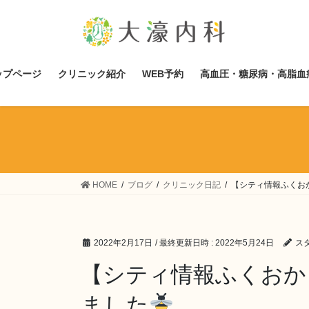
コ
ナ
ン
ビ
テ
ゲ
ン
ー
ツ
シ
ップページ
クリニック紹介
WEB予約
高血圧・糖尿病・高脂血
へ
ョ
ス
ン
キ
に
ッ
移
プ
動
HOME
ブログ
クリニック日記
【シティ情報ふくお
2022年2月17日
/ 最終更新日時 :
2022年5月24日
ス
【シティ情報ふくおか
ました