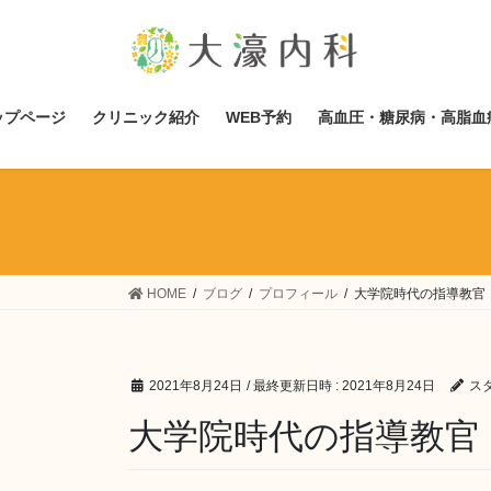
コ
ナ
ン
ビ
テ
ゲ
ン
ー
ツ
シ
ップページ
クリニック紹介
WEB予約
高血圧・糖尿病・高脂血
へ
ョ
ス
ン
キ
に
ッ
移
プ
動
HOME
ブログ
プロフィール
大学院時代の指導教官
2021年8月24日
/ 最終更新日時 :
2021年8月24日
ス
大学院時代の指導教官