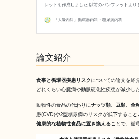
論文紹介
食事と循環器疾患リスク
についての論文を紹
どれくらい心臓病や動脈硬化性疾患が減少し
動物性の食品の代わりに
ナッツ類、豆類、全
患(CVD)や2型糖尿病のリスクが低下するこ
健康的な植物性食品に置き換える
ことで、循環