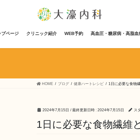
コ
ナ
ン
ビ
テ
ゲ
ン
ー
ツ
シ
ップページ
クリニック紹介
WEB予約
高血圧・糖尿病・高脂血
へ
ョ
ス
ン
キ
に
ッ
移
プ
動
HOME
ブログ
健康ハートレシピ
1日に必要な食物
2024年7月15日
/ 最終更新日時 :
2024年7月15日
ス
1日に必要な食物繊維