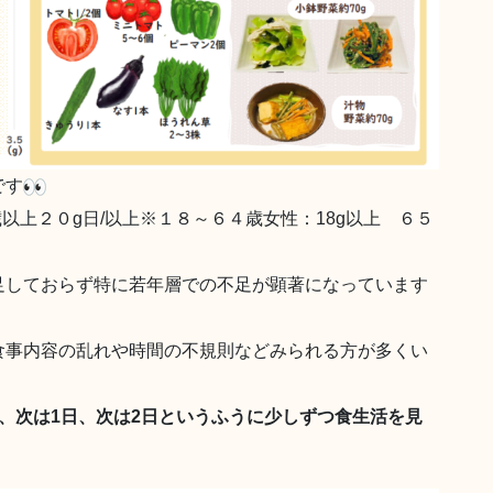
です
以上２０g日/以上※１８～６４歳女性：18g以上 ６５
足しておらず特に若年層での不足が顕著になっています
食事内容の乱れや時間の不規則などみられる方が多くい
食、次は1日、次は2日というふうに少しずつ食生活を見