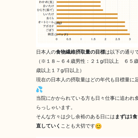
日本人の
食物繊維摂取量の目標
は以下の通り
（※１８～６４歳男性：２１g/日以上 ６５歳
歳以上１７g/日以上）
現在の日本人の摂取量はどの年代も目標量に
当院にかかられている方も日々仕事に追われ
らっしゃいます。
そんな方々は少し余裕のある日には
まずは1
直していく
ことも大切です