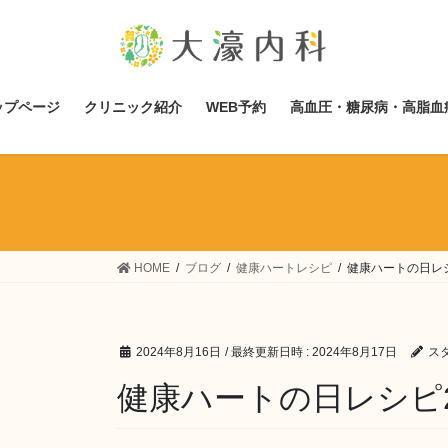
コ
ナ
ン
ビ
テ
ゲ
ン
ー
ツ
シ
ップページ
クリニック紹介
WEB予約
高血圧・糖尿病・高脂血
へ
ョ
ス
ン
キ
に
ッ
移
プ
動
HOME
ブログ
健康ハートレシピ
健康ハートの日レシ
2024年8月16日
/ 最終更新日時 :
2024年8月17日
ス
健康ハートの日レシピ2