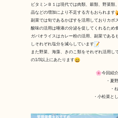
ビタミンＢ１は現代では肉類、穀類、野菜類
品などの増加により不足する方もおられます
副菜では旬であるかぼすを活用しておりカボ
酸味の活用は唾液の分泌を促してくれるため
ガパオライスはカレー粉の活用、副菜である
しそれぞれ塩分を減らしています
また野菜、海藻、きのこ類をそれぞれ活用してお
の1/3以上にあたります
今回紹
・夏
・
・小松菜と