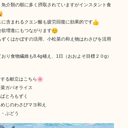
、魚介類の順に多く摂取されていますがインスタント食
スに含まれるクエン酸も疲労回復に効果的です
食欲増進にもつながります
もずくはかぼすの活用、小松菜の和え物はわさびを活用
り食物繊維も8.4g補え、1日（おおよそ目標２０g）
介する献立はこちら
野菜ガパオライス
ねばとろもずく
しめじのわさびマヨ和え
・ぶどう